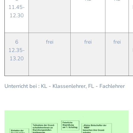
11.45-
12.30
6
frei
frei
frei
12.35-
13.20
Unterricht bei : KL - Klassenlehrer, FL - Fachlehrer